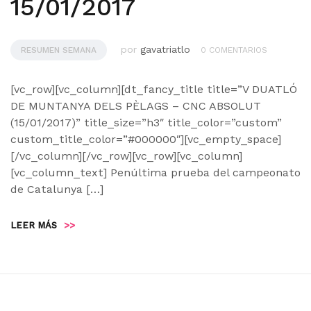
15/01/2017
por
gavatriatlo
RESUMEN SEMANA
0 COMENTARIOS
[vc_row][vc_column][dt_fancy_title title=”V DUATLÓ
DE MUNTANYA DELS PÈLAGS – CNC ABSOLUT
(15/01/2017)” title_size=”h3″ title_color=”custom”
custom_title_color=”#000000″][vc_empty_space]
[/vc_column][/vc_row][vc_row][vc_column]
[vc_column_text] Penúltima prueba del campeonato
de Catalunya […]
LEER MÁS
>>